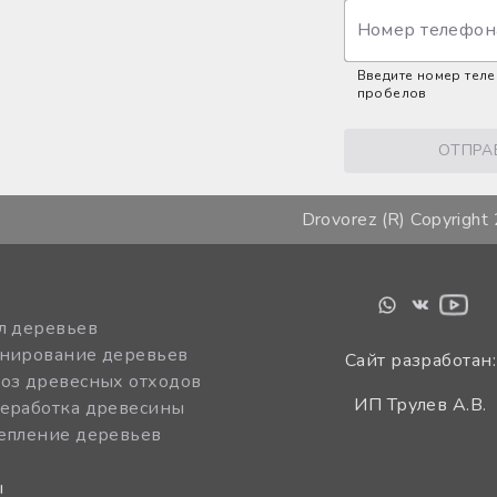
Номер телефон
Введите номер тел
пробелов
ОТПРА
Drovorez (R) Copyright
л деревьев
нирование деревьев
Сайт разработан:
оз древесных отходов
ИП Трулев А.В.
еработка древесины
епление деревьев
ы