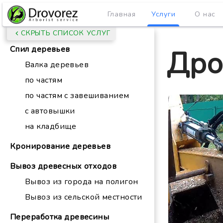
Главная
Услуги
О нас
СКРЫТЬ СПИСОК УСЛУГ
Спил деревьев
Дро
Валка деревьев
по частям
по частям с завешиванием
с автовышки
на кладбище
Кронирование деревьев
Вывоз древесных отходов
Вывоз из города на полигон
Вывоз из сельской местности
Переработка древесины