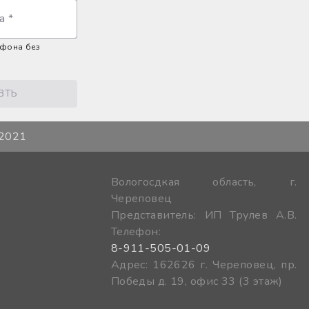
а
*
ефона без
ВТЬ
 2021
Вологосдкая область, г.
Череповец
Представитель: ИП Трулев А.В.
Телефон:
8-911-505-01-09
Адрес: 162626 г. Череповец, пр.
Победы д. 19, офис 33 (3 этаж)