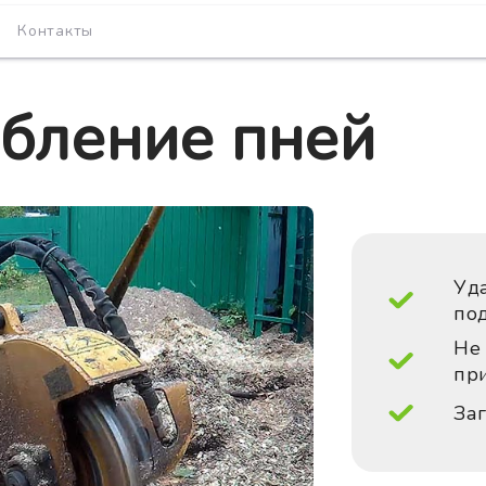
Контакты
бление пней
Уда
по
Не
пр
Заг