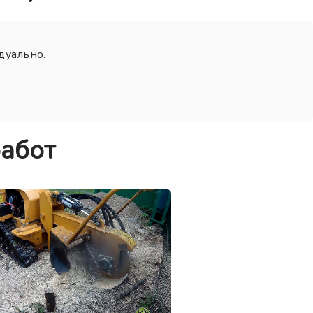
дуально.
абот