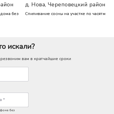
район
д. Нова, Череповецкий район
 дома без
Спиливание сосны на участке по часятм
то искали?
ерезвоним вам в кратчайшие сроки
а
*
ефона без