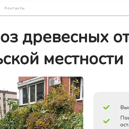
Контакты
оз древесных от
ьской местности
Выв
Пои
ост