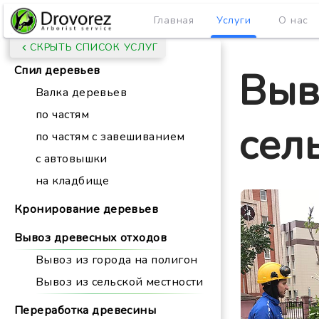
Главная
Услуги
О нас
СКРЫТЬ СПИСОК УСЛУГ
Спил деревьев
Выв
Валка деревьев
по частям
сел
по частям с завешиванием
с автовышки
на кладбище
Кронирование деревьев
Вывоз древесных отходов
Вывоз из города на полигон
Вывоз из сельской местности
Переработка древесины